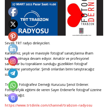
Sevgili TRT radyo dinleyicileri.
Karadeniz, yeşili ve mavisiyle fotoğraf sanatçılarına ilham
kaynağı olmaya devam ediyor. Amatör ve profesyonel
sanatçılar bu toprakların sunduğu güzellikleri fotoğraf
karelerine yansıtıyorlar. Şimdi onlardan birini tanıştıracağız
sizlerle.
Trabzon Fotoğrafevi Derneği Kurucusu Şenol Erdener.
Fotoğrafçılık eğitimi de veren Sayın Erdener’le fotoğraf üzerine
konuşacağız.
https://www.trtdinle.com/channel/trabzon-radyosu