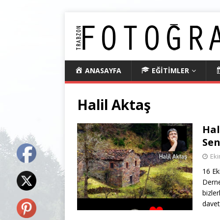
ANASAYFA
EĞİTİMLER
Halil Aktaş
Hal
Sen
Eki
16 Ek
Derne
bizler
davetl