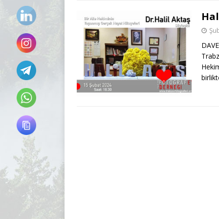
Hal
Şub
DAVET
Trabz
Hekim
birlik