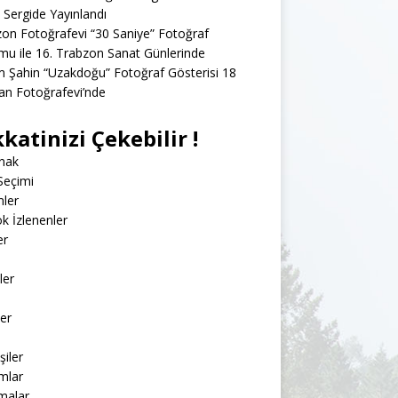
 Sergide Yayınlandı
on Fotoğrafevi “30 Saniye” Fotoğraf
u ile 16. Trabzon Sanat Günlerinde
 Şahin “Uzakdoğu” Fotoğraf Gösterisi 18
an Fotoğrafevi’nde
katinizi Çekebilir !
nak
Seçimi
mler
k İzlenenler
er
ler
ler
şiler
mlar
malar