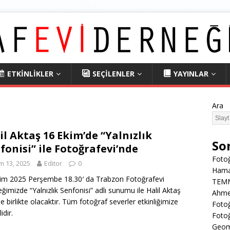
ETKİNLİKLER
SEÇİLENLER
YAYINLAR
Ara
il Aktaş 16 Ekim’de “Yalnızlık
So
fonisi” ile Fotoğrafevi’nde
Fotoğ
m 13, 2025
Editor
0
Hama
im 2025 Perşembe 18.30′ da Trabzon Fotoğrafevi
TEMMU
ğimizde “Yalnızlık Senfonisi” adlı sunumu ile Halil Aktaş
Ahmet
le birlikte olacaktır. Tüm fotoğraf severler etkinliğimize
Fotoğ
idir.
Fotoğ
Geome