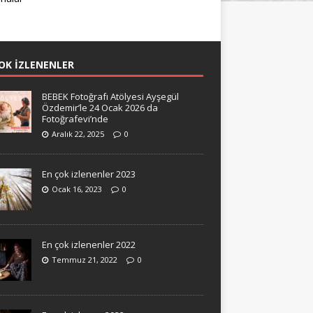
OK İZLENENLER
BEBEK Fotoğrafı Atölyesi Ayşegül
Özdemir’le 24 Ocak 2026 da
Fotoğrafevi’nde
Aralık 22, 2025
0
En çok izlenenler 2023
Ocak 16, 2023
0
En çok izlenenler 2022
Temmuz 21, 2022
0