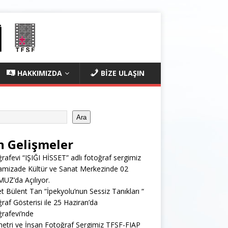
HAKKIMIZDA
BİZE ULAŞIN
Ara
n Gelişmeler
rafevi “IŞIĞI HİSSET” adlı fotoğraf sergimiz
mizade Kültür ve Sanat Merkezinde 02
Z’da Açılıyor.
 Bülent Tan “İpekyolu’nun Sessiz Tanıkları “
raf Gösterisi ile 25 Haziran’da
rafevi’nde
tri ve İnsan Fotoğraf Sergimiz TFSF-FIAP