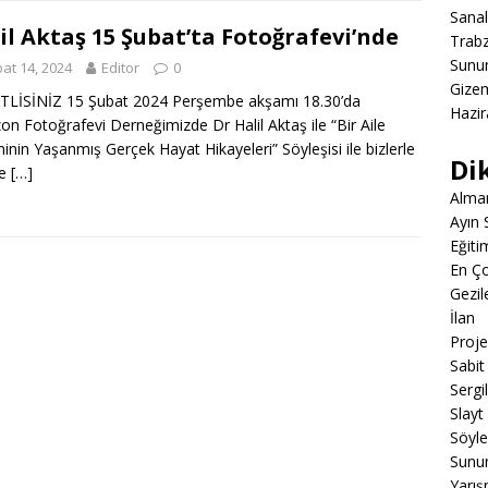
Sanal
il Aktaş 15 Şubat’ta Fotoğrafevi’nde
Trabz
Sunum
at 14, 2024
Editor
0
Gizem
LİSİNİZ 15 Şubat 2024 Perşembe akşamı 18.30’da
Hazir
on Fotoğrafevi Derneğimizde Dr Halil Aktaş ile “Bir Aile
inin Yaşanmış Gerçek Hayat Hikayeleri” Söyleşisi ile⁩ bizlerle
Dik
te
[…]
Alma
Ayın 
Eğiti
En Ço
Gezil
İlan
Proje
Sabit
Sergi
Slayt
Söyle
Sunu
Yarış