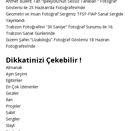
Ahmet Bülent Tan “İpekyolu’nun Sessiz Tanıkları “ Fotoğraf
Gösterisi ile 25 Haziran’da Fotoğrafevi’nde
Geometri ve İnsan Fotoğraf Sergimiz TFSF-FIAP Sanal Sergide
Yayınlandı
Trabzon Fotoğrafevi “30 Saniye” Fotoğraf Sunumu ile 16.
Trabzon Sanat Günlerinde
Gizem Şahin “Uzakdoğu” Fotoğraf Gösterisi 18 Haziran
Fotoğrafevi’nde
Dikkatinizi Çekebilir !
Almanak
Ayın Seçimi
Eğitimler
En Çok İzlenenler
Geziler
İlan
Projeler
Sabit
Sergiler
Slayt