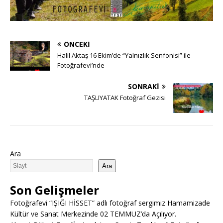
ÖNCEKI
Halil Aktaş 16 Ekim’de “Yalnızlık Senfonisi” ile
Fotoğrafevi’nde
SONRAKI
TAŞLIYATAK Fotoğraf Gezisi
Ara
Ara
Son Gelişmeler
Fotoğrafevi “IŞIĞI HİSSET” adlı fotoğraf sergimiz Hamamizade
Kültür ve Sanat Merkezinde 02 TEMMUZ’da Açılıyor.