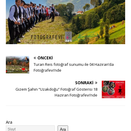
ÖNCEKI
Turan Reis fotoğraf sunumu ile 04 Haziran’da
Fotoğrafevi’nde
SONRAKI
Gizem Şahin “Uzakdoğu” Fotoğraf Gösterisi 18
Haziran Fotoğrafevi’nde
Ara
Ara