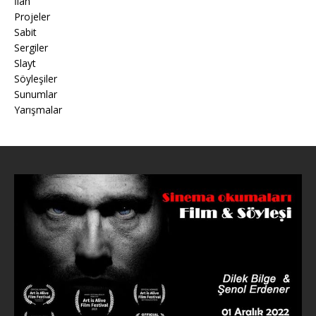
İlan
Projeler
Sabit
Sergiler
Slayt
Söyleşiler
Sunumlar
Yarışmalar