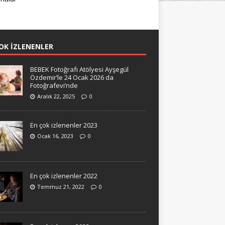
OK İZLENENLER
BEBEK Fotoğrafı Atölyesi Ayşegül
Özdemir’le 24 Ocak 2026 da
Fotoğrafevi’nde
Aralık 22, 2025
0
En çok izlenenler 2023
Ocak 16, 2023
0
En çok izlenenler 2022
Temmuz 21, 2022
0