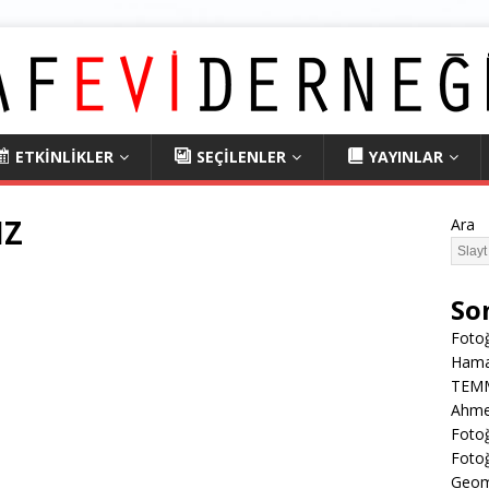
ETKİNLİKLER
SEÇİLENLER
YAYINLAR
IZ
Ara
So
Fotoğ
Hama
TEMMU
Ahmet
Fotoğ
Fotoğ
Geome