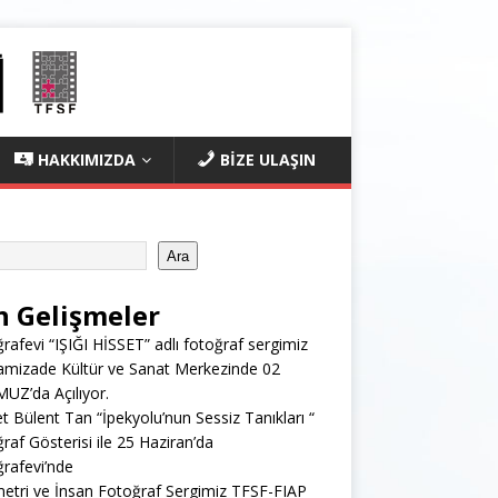
HAKKIMIZDA
BİZE ULAŞIN
Ara
n Gelişmeler
rafevi “IŞIĞI HİSSET” adlı fotoğraf sergimiz
mizade Kültür ve Sanat Merkezinde 02
Z’da Açılıyor.
 Bülent Tan “İpekyolu’nun Sessiz Tanıkları “
raf Gösterisi ile 25 Haziran’da
rafevi’nde
tri ve İnsan Fotoğraf Sergimiz TFSF-FIAP